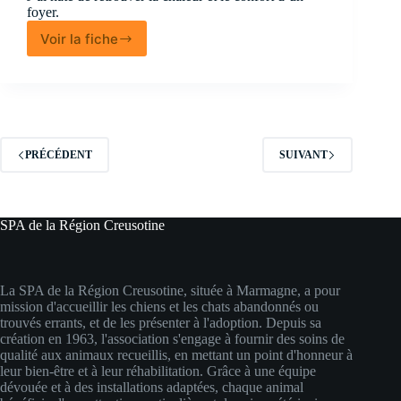
foyer.
Voir la fiche
Ninou
PRÉCÉDENT
SUIVANT
SPA de la Région Creusotine
La SPA de la Région Creusotine, située à Marmagne, a pour
mission d'accueillir les chiens et les chats abandonnés ou
trouvés errants, et de les présenter à l'adoption. Depuis sa
création en 1963, l'association s'engage à fournir des soins de
qualité aux animaux recueillis, en mettant un point d'honneur à
leur bien-être et à leur réhabilitation. Grâce à une équipe
dévouée et à des installations adaptées, chaque animal