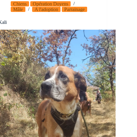
Chiens
Opération Doyens
Mâle
A l'adoption
Parrainage
Kali