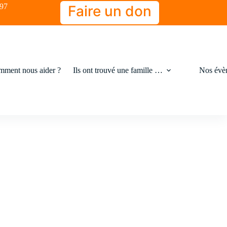
-97
Faire un don
ment nous aider ?
Ils ont trouvé une famille …
Nos évè