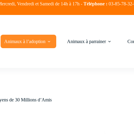
ercredi, Vendredi et Samedi de 14h à 17h -
Téléphone :
03-85-78-32
Animaux à l’adoption
Animaux à parrainer
Com
oyens de 30 Millions d’Amis