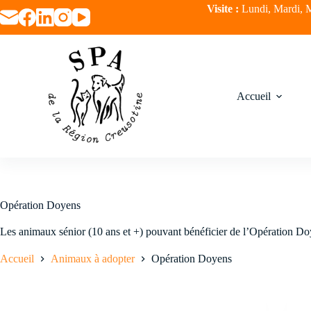
Passer
Visite :
Lundi, Mardi, M
au
contenu
Accueil
Opération Doyens
Les animaux sénior (10 ans et +) pouvant bénéficier de l’Opération D
Accueil
Animaux à adopter
Opération Doyens