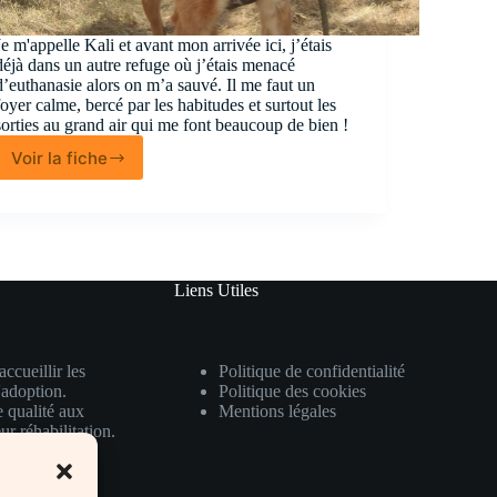
Je m'appelle Kali et avant mon arrivée ici, j’étais
déjà dans un autre refuge où j’étais menacé
d’euthanasie alors on m’a sauvé. Il me faut un
foyer calme, bercé par les habitudes et surtout les
sorties au grand air qui me font beaucoup de bien !
Voir la fiche
Kali
Liens Utiles
ccueillir les
Politique de confidentialité
'adoption.
Politique des cookies
e qualité aux
Mentions légales
ur réhabilitation.
mal bénéficie
ant ainsi leur