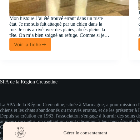
Mon histoire J’ai été trouvé errant dans un triste
état. Je me suis fait attaqué par un chien dans la
rue. Je suis arrivé avec des plaies, abcès pleins la
tête. On m’a bien soigné au refuge. Comme si je…
Voir la fiche
Lancelot
SPA de la Région Creusotine
La SPA de la Région Creusotine, située à Marmagne, a pour mission d'a
chiens et les chats abandonnés ou trouvés errants, et de les présenter à l
Depuis sa création en 1963, l'association s'engage à fournir des soins d
animaux recueillis, en mettant un point d'honneur à leur bien-être et à le
Grâce à une équipe dévouée et à des installations adaptées, chaque ani
d'une attention particulière et de soins vétérinaires appropriés, garantiss
Gérer le consentement
santé et leur bonheur.