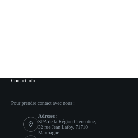
Contact info
Pour prendre contact avec nous :
Adresse :
SPA de la Région Creusotine,
32 rue Jean Lafoy, 71710
Marmagne