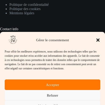
Politique de confidentialité
Politique des cookies
Mentions légales
Contact info
Gérer le consentement
Pour prendre contact avec nous :
Pour offrir les meilleures expériences, nous utilisons des technologies telles que les
Adresse :
cookies pour stocker et/ou accéder aux informations des appareils. Le fait de consentir
SPA de la Région Creusotine, 32 rue Jean
à ces technologies nous permettra de traiter des données telles que le comportement de
Lafoy, 71710 Marmagne
navigation. Le fait de ne pas consentir ou de retirer son consentement peut avoir un
effet négatif sur certaines caractéristiques et fonctions.
Téléphone :
03-85-78-32-97
Email :
Accepter
refuge@spacreusot.fr
Horaires d’ouverture :
Lundi, Mardi, Mercredi, Vendredi et Samedi de
Refuser
14h à 17h
Site :