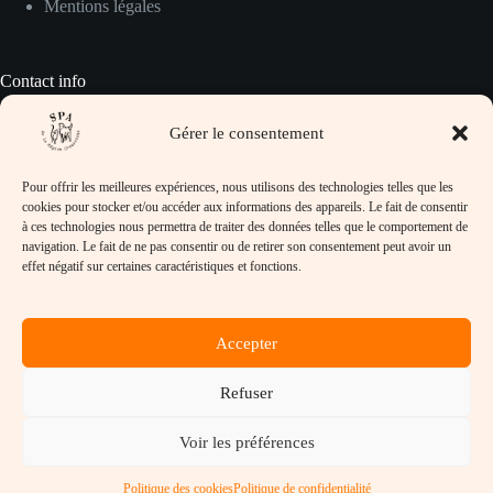
Mentions légales
Contact info
Gérer le consentement
Pour prendre contact avec nous :
Pour offrir les meilleures expériences, nous utilisons des technologies telles que les
Adresse :
cookies pour stocker et/ou accéder aux informations des appareils. Le fait de consentir
SPA de la Région Creusotine, 32 rue Jean
à ces technologies nous permettra de traiter des données telles que le comportement de
Lafoy, 71710 Marmagne
navigation. Le fait de ne pas consentir ou de retirer son consentement peut avoir un
effet négatif sur certaines caractéristiques et fonctions.
Téléphone :
03-85-78-32-97
Email :
Accepter
refuge@spacreusot.fr
Horaires d’ouverture :
Lundi, Mardi, Mercredi, Vendredi et Samedi de
Refuser
14h à 17h
Site :
Voir les préférences
https://www.spacreusot.fr
Copyright © SPA de la Région Creusotine - 2026 - Tous
Politique des cookies
Politique de confidentialité