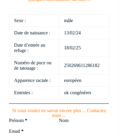
Sexe :
mâle
Date de naissance :
13/02/24
Date d’entrée au
18/02/25
refuge :
Numéro de puce ou
250269611286182
de tatouage :
Apparence raciale :
européen
Ententes :
ok congénères
Si vous voulez en savoir encore plus ... Contactez
nous ...
Section
Prénom
*
Nom
Email
*