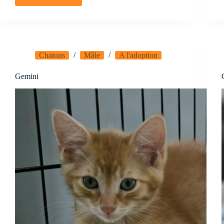
Tisha
Chatons
Mâle
A l'adoption
Gemini