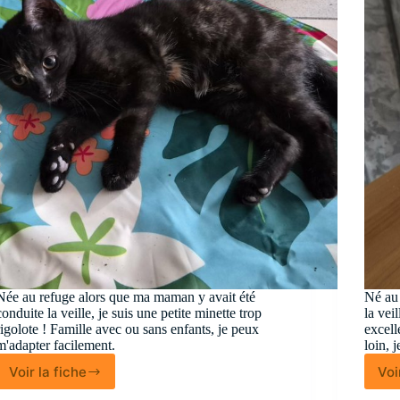
Née au refuge alors que ma maman y avait été
Né au
conduite la veille, je suis une petite minette trop
la vei
rigolote ! Famille avec ou sans enfants, je peux
excell
m'adapter facilement.
loin, 
Voir la fiche
Voi
Saga