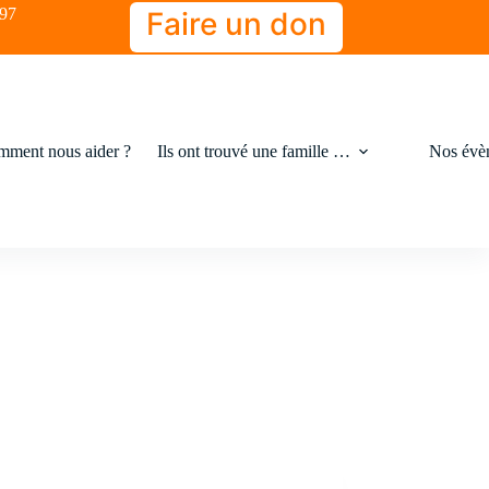
-97
Faire un don
ment nous aider ?
Ils ont trouvé une famille …
Nos évè