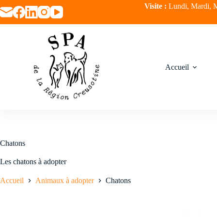
Passer
Visite :
Lundi, Mardi, M
au
contenu
Accueil
Chatons
Les chatons à adopter
Accueil
Animaux à adopter
Chatons