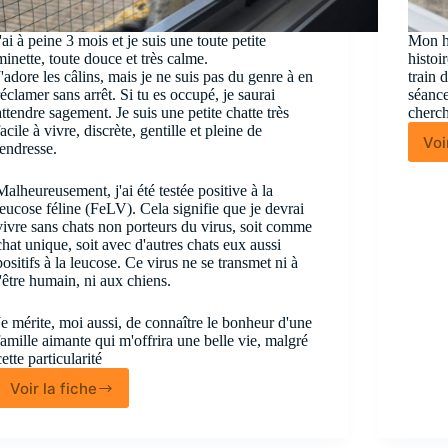
j'ai à peine 3 mois et je suis une toute petite
Mon hi
minette, toute douce et très calme.
histoi
J'adore les câlins, mais je ne suis pas du genre à en
train 
réclamer sans arrêt. Si tu es occupé, je saurai
séanc
attendre sagement. Je suis une petite chatte très
cherc
facile à vivre, discrète, gentille et pleine de
Voi
tendresse.
Malheureusement, j'ai été testée positive à la
leucose féline (FeLV). Cela signifie que je devrai
vivre sans chats non porteurs du virus, soit comme
chat unique, soit avec d'autres chats eux aussi
positifs à la leucose. Ce virus ne se transmet ni à
l'être humain, ni aux chiens.
Je mérite, moi aussi, de connaître le bonheur d'une
famille aimante qui m'offrira une belle vie, malgré
cette particularité
Voir la fiche
Tiffy