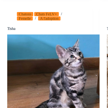
Chatons
Chats FeLV+
Femelle
A l'adoption
Tisha