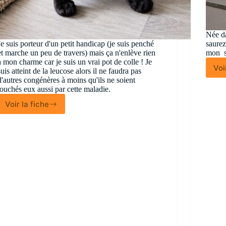
Née da
Je suis porteur d'un petit handicap (je suis penché
saurez
et marche un peu de travers) mais ça n'enlève rien
mon s
à mon charme car je suis un vrai pot de colle ! Je
Voi
suis atteint de la leucose alors il ne faudra pas
d'autres congénères à moins qu'ils ne soient
touchés eux aussi par cette maladie.
Voir la fiche
Tournéo