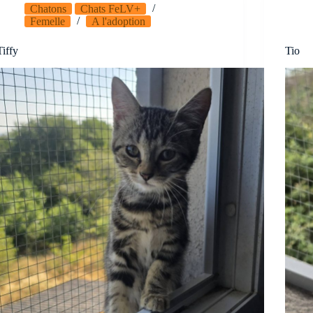
Chatons
Chats FeLV+
Femelle
A l'adoption
Tiffy
Tio