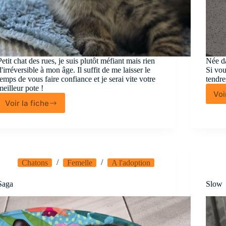
Petit chat des rues, je suis plutôt méfiant mais rien
Née da
d'irréversible à mon âge. Il suffit de me laisser le
Si vo
temps de vous faire confiance et je serai vite votre
tendre
meilleur pote !
Voi
Voir la fiche
Grover
Chatons
Femelle
A l'adoption
Saga
Slow