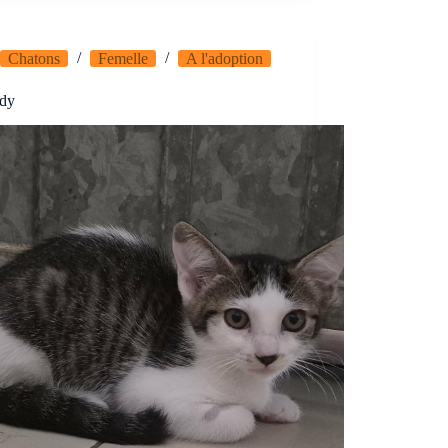
Chatons
Femelle
A l'adoption
dy