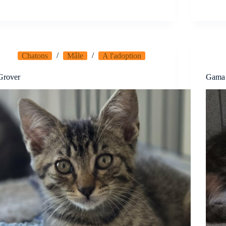
Chatons
Mâle
A l'adoption
Grover
Gama