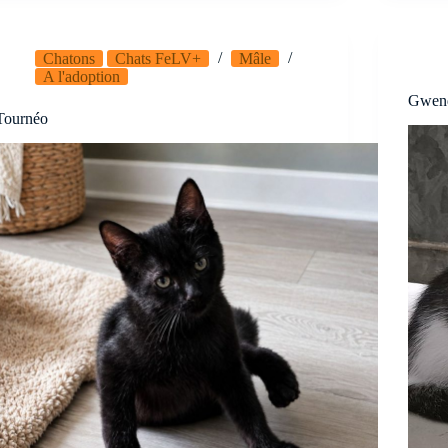
Chatons
Chats FeLV+
Mâle
A l'adoption
Gwen
Tournéo