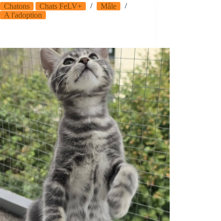
Chatons
Chats FeLV+
Mâle
A l'adoption