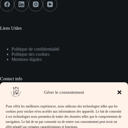
Liens Utiles
Politique de confidentialité
Politique des cookies
Mentions légales
Contact info
Gérer le consentement
Pour prendre contact avec nous :
Pour offrir les meilleures expériences, nous utilisons des technologies telles que les
Adresse :
cookies pour stocker et/ou accéder aux informations des appareils. Le fait de consentir
SPA de la Région Creusotine, 32 rue Jean
à ces technologies nous permettra de traiter des données telles que le comportement de
Lafoy, 71710 Marmagne
navigation. Le fait de ne pas consentir ou de retirer son consentement peut avoir un
effet négatif sur certaines caractéristiques et fonctions.