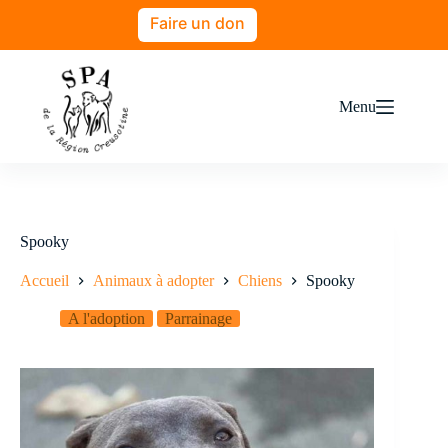
Faire un don
Menu
Spooky
Accueil
Animaux à adopter
Chiens
Spooky
A l'adoption
Parrainage