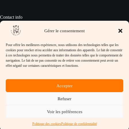
Contact info
Gérer le consentement
Pour prendre contact avec nous :
Pour offrir les meilleures expériences, nous utilisons des technologies telles que les
Adresse :
cookies pour stocker et/ou accéder aux informations des appareils. Le fait de consentir
SPA de la Région Creusotine, 32 rue Jean
à ces technologies nous permettra de traiter des données telles que le comportement de
Lafoy, 71710 Marmagne
navigation. Le fait de ne pas consentir ou de retirer son consentement peut avoir un
effet négatif sur certaines caractéristiques et fonctions.
Téléphone :
03-85-78-32-97
Email :
Accepter
refuge@spacreusot.fr
Horaires d’ouverture :
Lundi, Mardi, Mercredi, Vendredi et Samedi de
Refuser
14h à 17h
Site :
Voir les préférences
https://www.spacreusot.fr
Copyright © SPA de la Région Creusotine - 2026 - Tous
Politique des cookies
Politique de confidentialité
droits réservés.