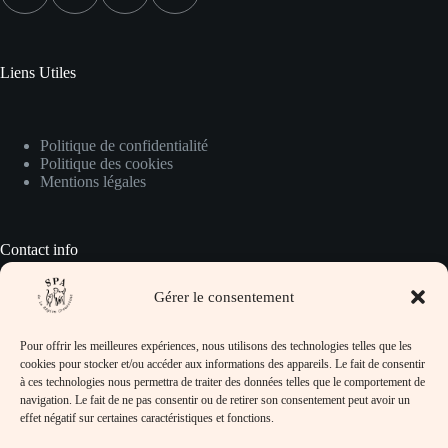
Liens Utiles
Politique de confidentialité
Politique des cookies
Mentions légales
Contact info
Gérer le consentement
Pour prendre contact avec nous :
Pour offrir les meilleures expériences, nous utilisons des technologies telles que les
Adresse :
cookies pour stocker et/ou accéder aux informations des appareils. Le fait de consentir
SPA de la Région Creusotine, 32 rue Jean
à ces technologies nous permettra de traiter des données telles que le comportement de
Lafoy, 71710 Marmagne
navigation. Le fait de ne pas consentir ou de retirer son consentement peut avoir un
effet négatif sur certaines caractéristiques et fonctions.
Téléphone :
03-85-78-32-97