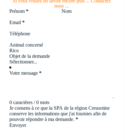
Si vous voulez en savoir encore plus ... Contactez
nous ...
Section
Prénom
*
Nom
Email
*
Téléphone
Animal concerné
Objet de la demande
Votre message
*
0 caractères / 0 mots
Je consens à ce que la SPA de la région Creusotine
conserve les informations que j'ai fournies afin de
pouvoir répondre à ma demande.
*
Envoyer