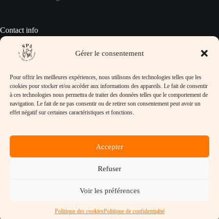
Contact info
Gérer le consentement
Pour prendre contact avec nous :
Pour offrir les meilleures expériences, nous utilisons des technologies telles que les
Adresse :
cookies pour stocker et/ou accéder aux informations des appareils. Le fait de consentir
SPA de la Région Creusotine, 32 rue Jean
à ces technologies nous permettra de traiter des données telles que le comportement de
Lafoy, 71710 Marmagne
navigation. Le fait de ne pas consentir ou de retirer son consentement peut avoir un
effet négatif sur certaines caractéristiques et fonctions.
Téléphone :
03-85-78-32-97
Email :
Accepter
refuge@spacreusot.fr
Horaires d’ouverture :
Lundi, Mardi, Mercredi, Vendredi et Samedi de
Refuser
14h à 17h
Site :
Voir les préférences
https://www.spacreusot.fr
Copyright © SPA de la Région Creusotine - 2026 - Tous
Politique des cookies
Politique de confidentialité
droits réservés.