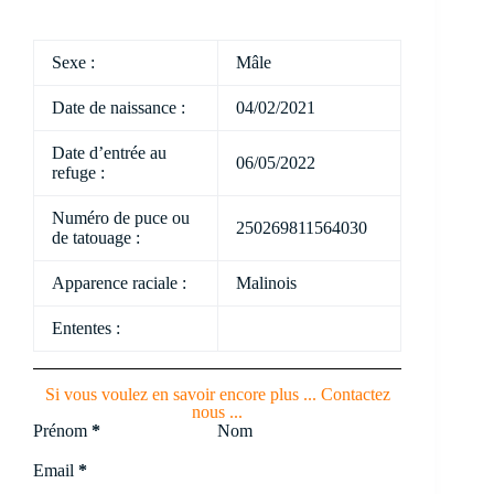
Sexe :
Mâle
Date de naissance :
04/02/2021
Date d’entrée au
06/05/2022
refuge :
Numéro de puce ou
250269811564030
de tatouage :
Apparence raciale :
Malinois
Ententes :
Si vous voulez en savoir encore plus ... Contactez
nous ...
Section
Prénom
*
Nom
Email
*