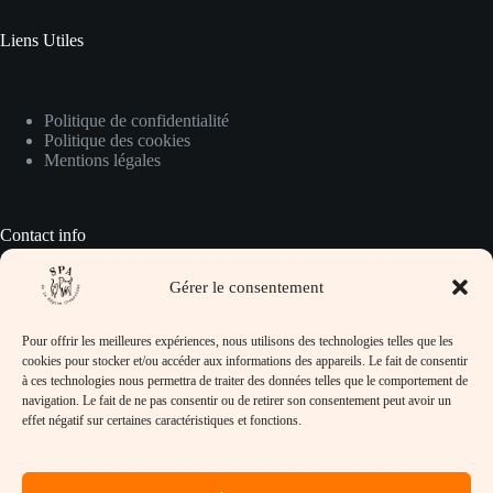
Liens Utiles
Politique de confidentialité
Politique des cookies
Mentions légales
Contact info
Gérer le consentement
Pour prendre contact avec nous :
Pour offrir les meilleures expériences, nous utilisons des technologies telles que les
Adresse :
cookies pour stocker et/ou accéder aux informations des appareils. Le fait de consentir
SPA de la Région Creusotine, 32 rue Jean
à ces technologies nous permettra de traiter des données telles que le comportement de
Lafoy, 71710 Marmagne
navigation. Le fait de ne pas consentir ou de retirer son consentement peut avoir un
effet négatif sur certaines caractéristiques et fonctions.
Téléphone :
03-85-78-32-97
Email :