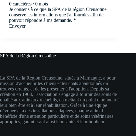
0 caractères / 0 mots
Je consens à ce que la SPA de la région Creusotine
conserve les informations que j'ai fournies afin de
pouvoir répondre à ma demande.
*
Envoyer
SPA de la Région Creusotine
La SPA de la Région Creusotine, située à Marmagne, a pour
mission d'accueillir les chiens et les chats abandonnés ou
trouvés errants, et de les présenter à l'adoption. Depuis sa
création en 1963, l'association s'engage à fournir des soins de
qualité aux animaux recueillis, en mettant un point d'honneur à
leur bien-être et à leur réhabilitation. Grâce à une équipe
dévouée et à des installations adaptées, chaque animal
bénéficie d'une attention particulière et de soins vétérinaires
appropriés, garantissant ainsi leur santé et leur bonheur.