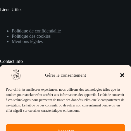
Liens Utiles
Politique de confidentialité
Politique des cookies
Mentions légales
Contact info
Gérer le consentement
Pour prendre contact avec nous :
Pour offrir les meilleures expériences, nous utilisons des technologies telles que les
Adresse :
cookies pour stocker et/ou accéder aux informations des appareils. Le fait de consentir
SPA de la Région Creusotine, 32 rue Jean
à ces technologies nous permettra de traiter des données telles que le comportement de
Lafoy, 71710 Marmagne
navigation. Le fait de ne pas consentir ou de retirer son consentement peut avoir un
effet négatif sur certaines caractéristiques et fonctions.
Téléphone :
03-85-78-32-97
Email :
Accepter