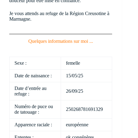
douceur pour être mise en confiance.
Je vous attends au refuge de la Région Creusotine à
Marmagne.
Quelques informations sur moi ...
Sexe :
femelle
Date de naissance :
15/05/25
Date d’entrée au
26/09/25
refuge :
Numéro de puce ou
250268781691329
de tatouage :
Apparence raciale :
européenne
Ententes :
ok congénères