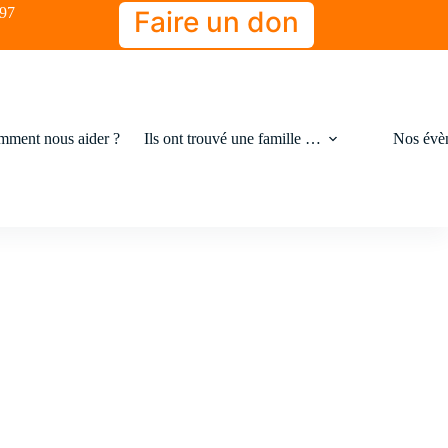
-97
Faire un don
ment nous aider ?
Ils ont trouvé une famille …
Nos évè