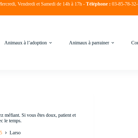
ercredi, Vendredi et Samedi de 14h à 17h -
Téléphone :
03-85-78-32
Animaux à l’adoption
Animaux à parrainer
Com
ez méfiant. Si vous êtes doux, patient et
c le temps.
5
Larso