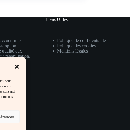
Liens Utiles
ccueillir les
Politique de confidentialité
'adoption.
Politique des cookies
e qualité aux
Mentions légales
ur réhabilitation.
mal bénéficie
ant ainsi leur
kies pour
ies nous
as consentir
 fonctions.
férences