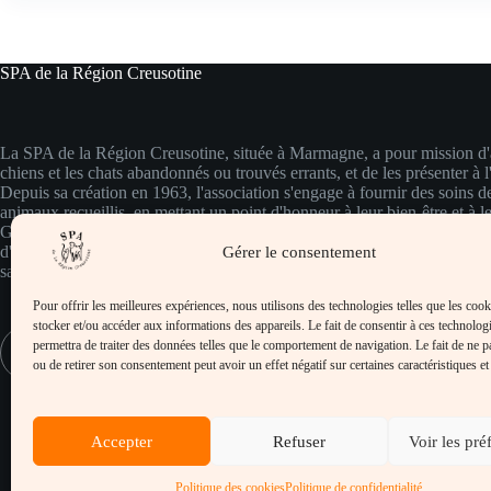
SPA de la Région Creusotine
La SPA de la Région Creusotine, située à Marmagne, a pour mission d'a
chiens et les chats abandonnés ou trouvés errants, et de les présenter à l
Depuis sa création en 1963, l'association s'engage à fournir des soins d
animaux recueillis, en mettant un point d'honneur à leur bien-être et à le
Grâce à une équipe dévouée et à des installations adaptées, chaque ani
d'une attention particulière et de soins vétérinaires appropriés, garantiss
Gérer le consentement
santé et leur bonheur.
Pour offrir les meilleures expériences, nous utilisons des technologies telles que les coo
stocker et/ou accéder aux informations des appareils. Le fait de consentir à ces technolog
permettra de traiter des données telles que le comportement de navigation. Le fait de ne p
ou de retirer son consentement peut avoir un effet négatif sur certaines caractéristiques et
Accepter
Refuser
Voir les pré
Politique des cookies
Politique de confidentialité