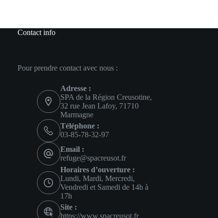
Contact info
Pour prendre contact avec nous :
Adresse :
SPA de la Région Creusotine,
32 rue Jean Lafoy, 71710
Marmagne
Téléphone :
03-85-78-32-97
Email :
refuge@spacreusot.fr
Horaires d’ouverture :
Lundi, Mardi, Mercredi,
Vendredi et Samedi de 14h à
17h
Site :
https://www.spacreusot.fr