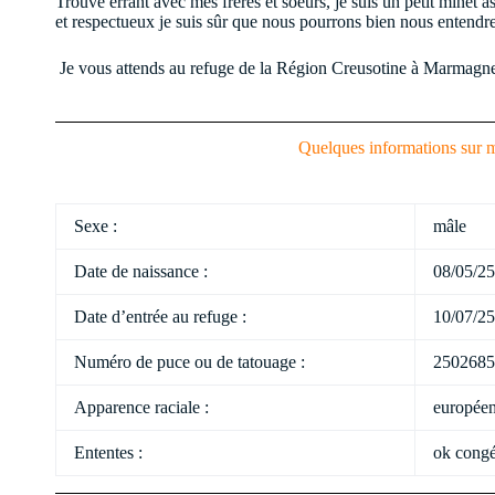
Trouvé errant avec mes frères et soeurs, je suis un petit minet a
et respectueux je suis sûr que nous pourrons bien nous entendr
Je vous attends au refuge de la Région Creusotine à Marmagn
Quelques informations sur m
Sexe :
mâle
Date de naissance :
08/05/25
Date d’entrée au refuge :
10/07/25
Numéro de puce ou de tatouage :
2502685
Apparence raciale :
europée
Ententes :
ok congé