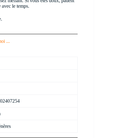
ssez méfiant. Si vous êtes doux, patient
e avec le temps.
e.
oi ...
02407254
n
nères