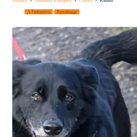
Accueil
Animaux à adopter
Chiens
Kalash
A l'adoption
Parrainage