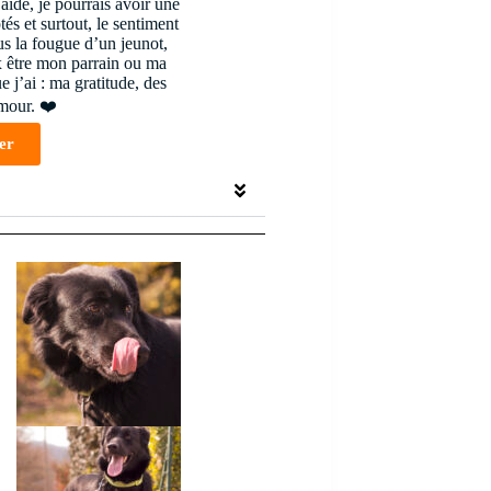
aide, je pourrais avoir une
és et surtout, le sentiment
us la fougue d’un jeunot,
ux être mon parrain ou ma
 j’ai : ma gratitude, des
mour. ❤️
er