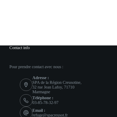
Contact info
Pour prendre contact avec nous :
Adresse :
SPA de la Région Creusotine,
32 rue Jean Lafoy, 71710
Marmagne
Téléphone :
03-85-78-32-97
Email :
refuge@spacreusot.fr