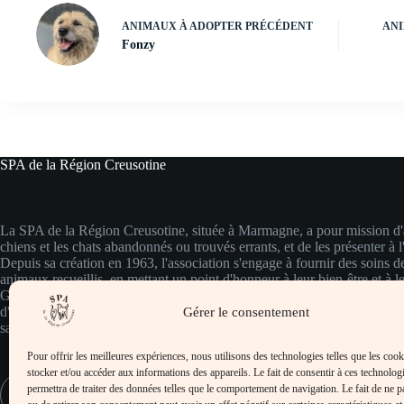
ANIMAUX À ADOPTER
PRÉCÉDENT
ANI
Fonzy
SPA de la Région Creusotine
La SPA de la Région Creusotine, située à Marmagne, a pour mission d'a
chiens et les chats abandonnés ou trouvés errants, et de les présenter à l
Depuis sa création en 1963, l'association s'engage à fournir des soins d
animaux recueillis, en mettant un point d'honneur à leur bien-être et à le
Grâce à une équipe dévouée et à des installations adaptées, chaque ani
d'une attention particulière et de soins vétérinaires appropriés, garantiss
Gérer le consentement
santé et leur bonheur.
Pour offrir les meilleures expériences, nous utilisons des technologies telles que les coo
stocker et/ou accéder aux informations des appareils. Le fait de consentir à ces technolog
permettra de traiter des données telles que le comportement de navigation. Le fait de ne p