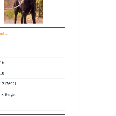
oi ...
016
018
12176921
 x Berger