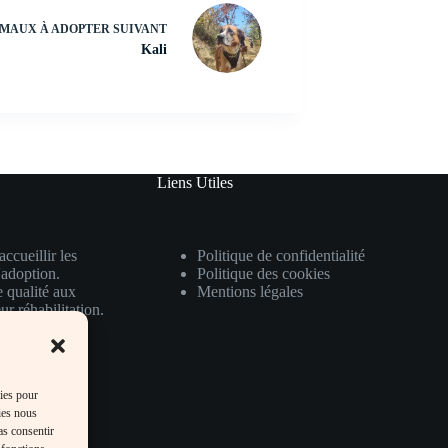
MAUX À ADOPTER
SUIVANT
Kali
Liens Utiles
ccueillir les
Politique de confidentialité
'adoption.
Politique des cookies
e qualité aux
Mentions légales
ur réhabilitation.
mal bénéficie
ant ainsi leur
kies pour
ies nous
as consentir