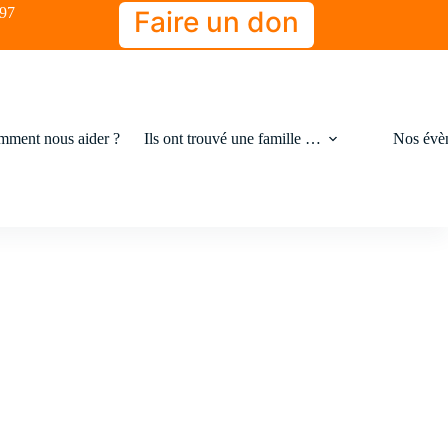
-97
Faire un don
ment nous aider ?
Ils ont trouvé une famille …
Nos évè