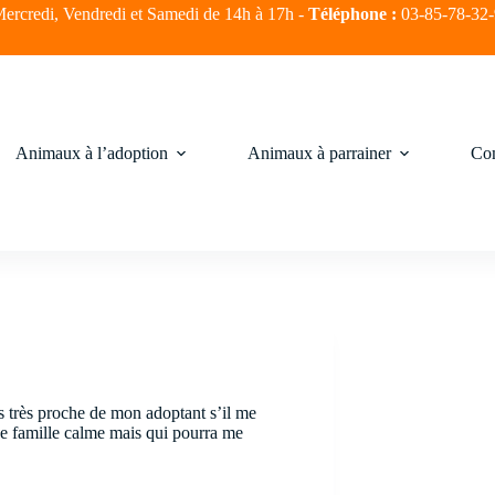
ercredi, Vendredi et Samedi de 14h à 17h -
Téléphone :
03-85-78-32
Animaux à l’adoption
Animaux à parrainer
Com
is très proche de mon adoptant s’il me
une famille calme mais qui pourra me