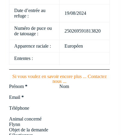
Date d’entrée au
19/08/2024
refuge :
Numéro de puce ou
250269591813820
de tatouage :
Apparence raciale :
Européen
Ententes :
Si vous voulez en savoir encore plus ... Contactez
nous ...
Section
Prénom
*
Nom
Email
*
Téléphone
Animal concerné
Objet de la demande