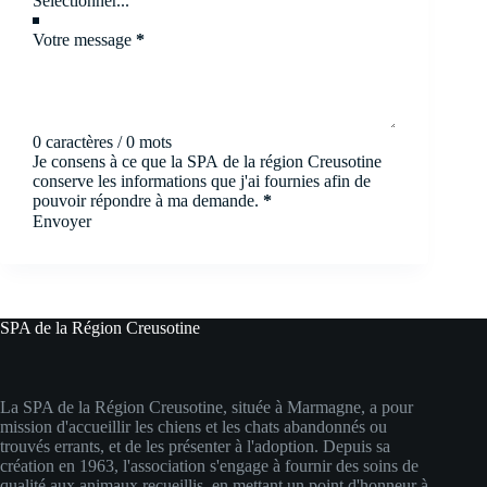
Votre message
*
0 caractères / 0 mots
Je consens à ce que la SPA de la région Creusotine
conserve les informations que j'ai fournies afin de
pouvoir répondre à ma demande.
*
Envoyer
SPA de la Région Creusotine
La SPA de la Région Creusotine, située à Marmagne, a pour
mission d'accueillir les chiens et les chats abandonnés ou
trouvés errants, et de les présenter à l'adoption. Depuis sa
création en 1963, l'association s'engage à fournir des soins de
qualité aux animaux recueillis, en mettant un point d'honneur à