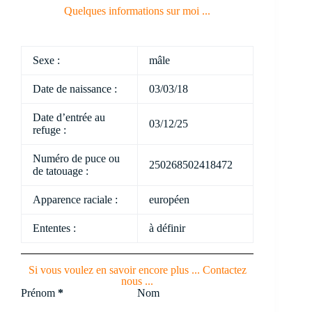
Quelques informations sur moi ...
Sexe :
mâle
Date de naissance :
03/03/18
Date d’entrée au
03/12/25
refuge :
Numéro de puce ou
250268502418472
de tatouage :
Apparence raciale :
européen
Ententes :
à définir
Si vous voulez en savoir encore plus ... Contactez
nous ...
Section
Prénom
*
Nom