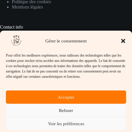
Politique des cookies
Mentions légales
Contact info
Gérer le consentement
Pour prendre contact avec nous :
Pour offrir les meilleures expériences, nous utilisons des technologies telles que les
Adresse :
cookies pour stocker et/ou accéder aux informations des appareils. Le fait de consentir
SPA de la Région Creusotine, 32 rue Jean
à ces technologies nous permettra de traiter des données telles que le comportement de
Lafoy, 71710 Marmagne
navigation. Le fait de ne pas consentir ou de retirer son consentement peut avoir un
effet négatif sur certaines caractéristiques et fonctions.
Téléphone :
03-85-78-32-97
Email :
Accepter
refuge@spacreusot.fr
Horaires d’ouverture :
Lundi, Mardi, Mercredi, Vendredi et Samedi de
Refuser
14h à 17h
Site :
Voir les préférences
https://www.spacreusot.fr