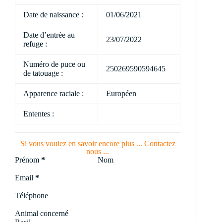
Date de naissance :
01/06/2021
Date d’entrée au
23/07/2022
refuge :
Numéro de puce ou
250269590594645
de tatouage :
Apparence raciale :
Européen
Ententes :
Si vous voulez en savoir encore plus ... Contactez
nous ...
Section
Prénom
*
Nom
Email
*
Téléphone
Animal concerné